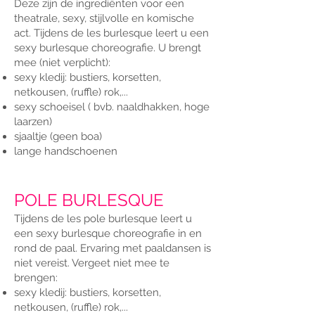
Deze zijn de ingrediënten voor een
theatrale, sexy, stijlvolle en komische
act. Tijdens de les burlesque leert u een
sexy burlesque choreografie. U brengt
mee (niet verplicht):
sexy kledij: bustiers, korsetten,
netkousen, (ruffle) rok,...
sexy schoeisel ( bvb. naaldhakken, hoge
laarzen)
sjaaltje (geen boa)
lange handschoenen
POLE BURLESQUE
Tijdens de les pole burlesque leert u
een sexy burlesque choreografie in en
rond de paal. Ervaring met paaldansen is
niet vereist. Vergeet niet mee te
brengen:
sexy kledij: bustiers, korsetten,
netkousen, (ruffle) rok,...