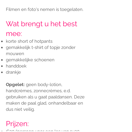
Filmen en foto's nemen is toegelaten.
Wat brengt u het best
mee:
korte short of hotpants
gemakkelijk t-shirt of topje zonder
mouwen
gemakkelijke schoenen
handdoek
drankje
Opgelet:
geen body-lotion,
handcrèmes, zonnecrèmes, e.d.
gebruiken als u gaat paaldansen. Deze
maken de paal glad, onhandelbaar en
dus niet veilig.
Prijzen:
€30
/persoon voor een les van 1u30