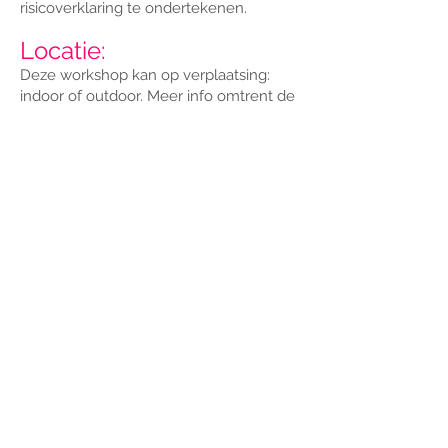
risicoverklaring te ondertekenen.
Locatie:
Deze workshop kan op verplaatsing:
indoor of outdoor. Meer info omtrent de
mogelijkheden en voorwaarden op
aanvraag.
Prijzen:
€35/persoon, les van 1u (minimumprijs
350 bij minder dan 10).
Prijs exclusief verplaatsingsonkosten