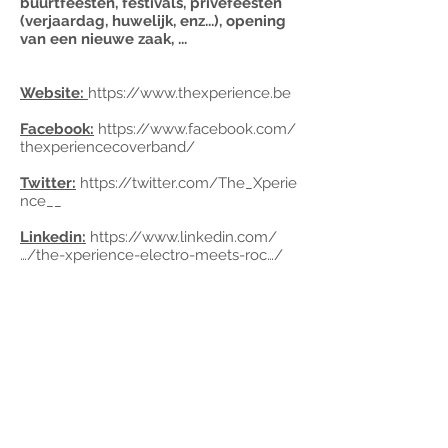
buurtfeesten, festivals, privéfeesten
(verjaardag, huwelijk, enz...), opening
van een nieuwe zaak, ...
Website:
https://www.thexperience.be
Facebook:
https://www.facebook.com/
thexperiencecoverband/
Twitter:
https://twitter.com/The_Xperie
nce__
Linkedin:
https://www.linkedin.com/
…/the-xperience-electro-meets-roc…/
Info en boekingen:
+32495/630046
caroline.clement@telenet.be