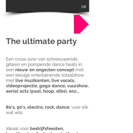
1/8
Boek nu !
The ultimate party
Een cross-over van schreeuwende
gitaren en pompende dance beats in
een
nieuw en ongezien concept
met
een stevige entertainende totaalshow
met
live muzikanten, live vocals,
videoprojectie, gogo dance, vuurshow,
aerial acts (paal, hoop, silks), enz...
80's, 90's, electro, rock, dance
, voor elk
wat wils.
Ideaal voor
bedrijfsfeesten,